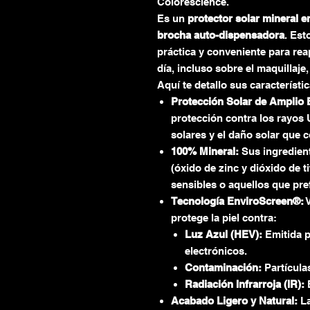
Colorescience.
Es un
protector solar mineral e
brocha auto-dispensadora
.
Esto
práctica y conveniente para reap
día,
incluso sobre el maquillaje,
Aquí te detallo sus característi
Protección Solar de Amplio 
protección contra los rayos
solares y el daño solar que 
100% Mineral:
Sus ingredient
(óxido de zinc y dióxido de ti
sensibles o aquellos que pref
Tecnología EnviroScreen®:
V
protege la piel contra:
Luz Azul (HEV):
Emitida p
electrónicos.
Contaminación:
Partícula
Radiación Infrarroja (IR):
E
Acabado Ligero y Natural:
La