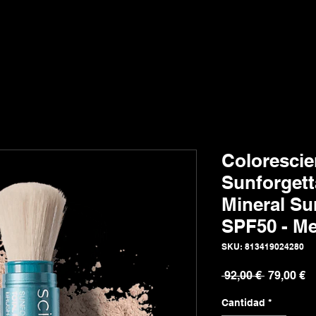
Colorescie
Sunforgett
Mineral S
SPF50 - Me
SKU: 813419024280
Precio
Pr
 92,00 € 
79,00 €
Cantidad
*