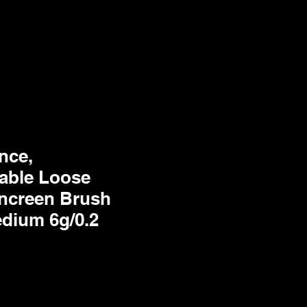
nce,
able Loose
uncreen Brush
dium 6g/0.2
ecio de oferta