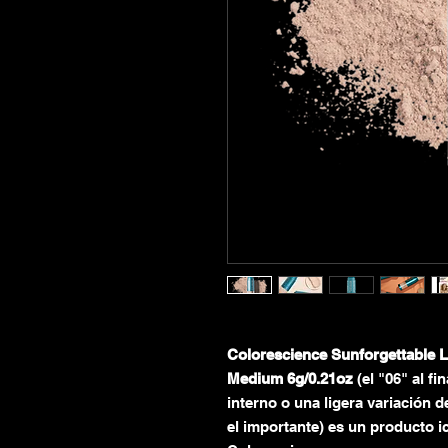
Colorescience Sunforgettable 
Medium 6g/0.21oz
(el "06" al f
interno o una ligera variación d
el importante) es un producto 