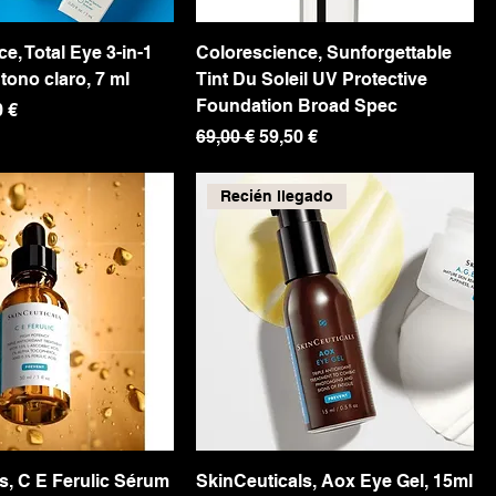
e, Total Eye 3-in-1
Colorescience, Sunforgettable
tono claro, 7 ml
Tint Du Soleil UV Protective
Foundation Broad Spec
o de oferta
0 €
Precio
Precio de oferta
69,00 €
59,50 €
Recién llegado
s, C E Ferulic Sérum
SkinCeuticals, Aox Eye Gel, 15ml