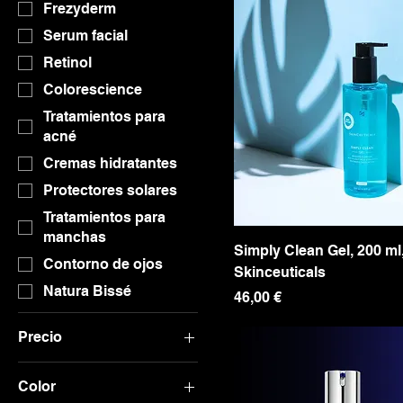
Frezyderm
Serum facial
Retinol
Colorescience
Tratamientos para
acné
Cremas hidratantes
Protectores solares
Tratamientos para
manchas
Simply Clean Gel, 200 ml
Contorno de ojos
Skinceuticals
Natura Bissé
Precio
46,00 €
Precio
Color
26 €
281 €