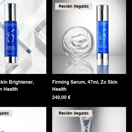
Recién llegado
Skin Brightener,
Firming Serum, 47ml, Zo Skin
n Health
Health
Precio
240,00 €
egado
Recién llegado