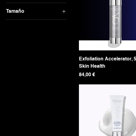
Tamaño
Grande
Mediano
One size
Pequeño
Exfoliation Accelerator, 
Skin Health
Precio
84,00 €