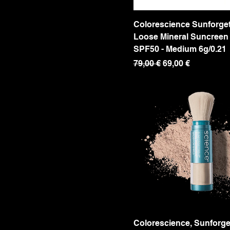
Colorescience Sunforget
Loose Mineral Suncreen
SPF50 - Medium 6g/0.21
Precio
Precio de oferta
79,00 €
69,00 €
Colorescience, Sunforge