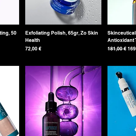
ting, 50
Exfoliating Polish, 65gr, Zo Skin
Skinceutical
Health
Antioxidant
Precio
Precio
Pre
72,00 €
181,00 €
169