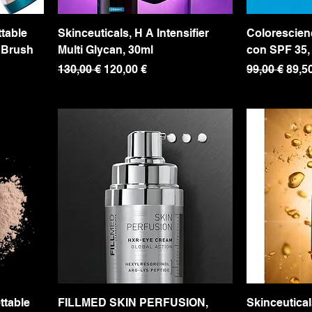
table
Skinceuticals, H A Intensifier
Colorescienc
 Brush
Multi Glycan, 30ml
con SPF 35, 
Precio
Precio de oferta
Precio
Preci
130,00 €
120,00 €
99,00 €
89,5
ttable
FILLMED SKIN PERFUSION,
Skinceutical