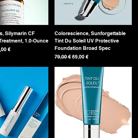
s, Silymarin CF
Colorescience, Sunforgettable
 Treatment, 1.0-Ounce
Tint Du Soleil UV Protective
Foundation Broad Spec
cio de oferta
,00 €
Precio
Precio de oferta
79,00 €
69,00 €