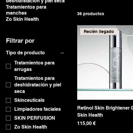
cosmética y la innovaci
deshidratación y piel seca
Tratamientos para
ofrecerte soluciones reales que
manchas
36 productos
rutinas pesadas. Aquí enc
Zo Skin Health
cuidar tu rostro con productos de cali
Explora nuestras colecci
Recién llegado
Filtrar por
Tipo de producto
Tratamientos para
arrugas
Tratamientos para
deshidratación y piel
seca
Skinceuticals
Retinol Skin Brightener 0
Limpiadores faciales
Skin Health
SKIN PERFUSION
Precio
115,00 €
Zo Skin Health