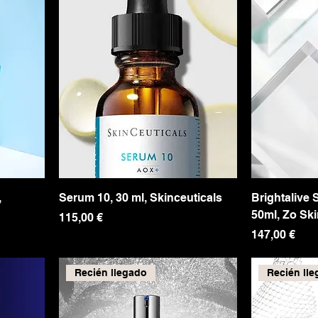
,
Serum 10, 30 ml, Skinceuticals
Brightalive 
50ml, Zo Ski
Precio
115,00 €
Precio
147,00 €
Recién llegado
Recién ll