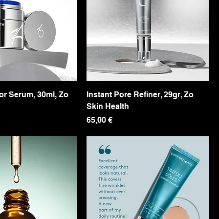
or Serum, 30ml, Zo
Instant Pore Refiner, 29gr, Zo
Skin Health
Precio
65,00 €